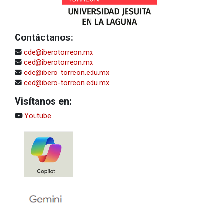
Contáctanos:
cde@iberotorreon.mx
ced@iberotorreon.mx
cde@ibero-torreon.edu.mx
ced@ibero-torreon.edu.mx
Visítanos en:
Youtube