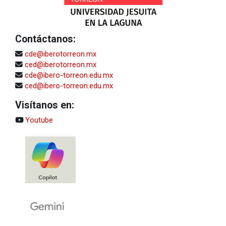
Contáctanos:
cde@iberotorreon.mx
ced@iberotorreon.mx
cde@ibero-torreon.edu.mx
ced@ibero-torreon.edu.mx
Visítanos en:
Youtube